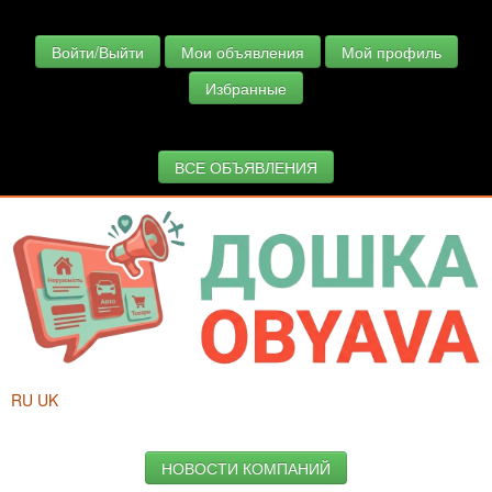
Войти/Выйти
Мои объявления
Мой профиль
Избранные
ВСЕ ОБЪЯВЛЕНИЯ
RU
UK
НОВОСТИ КОМПАНИЙ