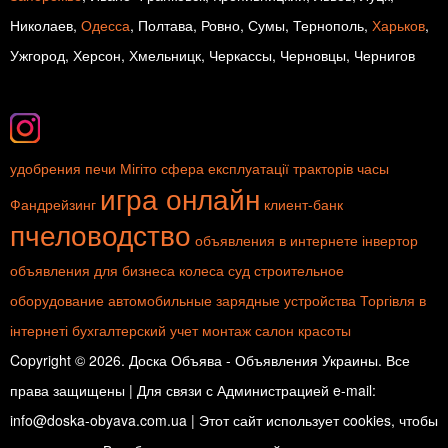
Николаев,
Одесса
, Полтава, Ровно, Сумы, Тернополь,
Харьков
,
Ужгород, Херсон, Хмельницк, Черкассы, Черновцы, Чернигов
удобрения
печи
Мігіто
сфера експлуатації тракторів
часы
игра онлайн
Фандрейзинг
клиент-банк
пчеловодство
объявления в интернете
інвертор
объявления для бизнеса
колеса
суд
строительное
оборудование
автомобильные зарядные устройства
Торгівля в
інтернеті
бухгалтерский учет
монтаж
салон красоты
Copyright © 2026. Доска Объява - Объявления Украины. Все
права защищены | Для связи с Администрацией e-mail:
info@doska-obyava.com.ua | Этот сайт использует cookies, чтобы