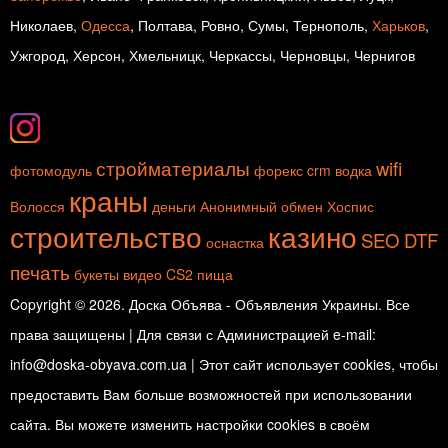
Николаев,
Одесса
, Полтава, Ровно, Сумы, Тернополь,
Харьков
,
Ужгород, Херсон, Хмельницк, Черкассы, Черновцы, Чернигов
стройматериалы
wifi
фотомодуль
форекс
crm
водка
краны
Волосся
деньги
Анонимный обмен
Хоспис
строительство
казино
SEO
DTF
оснастка
печать
букеты
видео
CS2
пища
Copyright © 2026. Доска Объява - Объявления Украины. Все
права защищены | Для связи с Администрацией e-mail:
info@doska-obyava.com.ua | Этот сайт использует cookies, чтобы
предоставить Вам больше возможностей при использовании
сайта. Вы можете изменить настройки cookies в своём