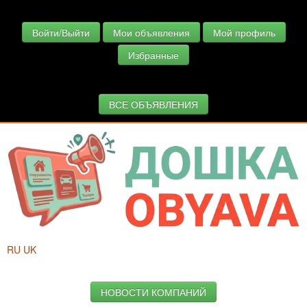
Войти/Выйти
Мои объявления
Мой профиль
Избранные
ВСЕ ОБЪЯВЛЕНИЯ
RU
UK
НОВОСТИ КОМПАНИЙ