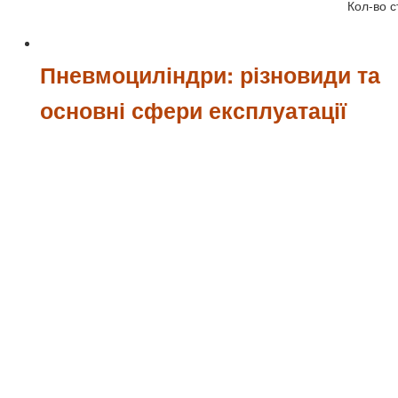
Кол-во с
Пневмоциліндри: різновиди та
основні сфери експлуатації