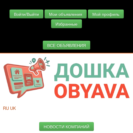
Войти/Выйти
Мои объявления
Мой профиль
Избранные
ВСЕ ОБЪЯВЛЕНИЯ
RU
UK
НОВОСТИ КОМПАНИЙ