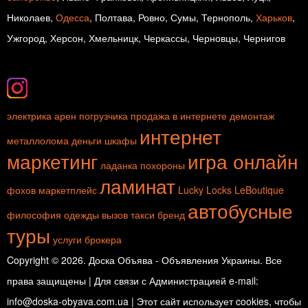
Николаев,
Одесса
, Полтава, Ровно, Сумы, Тернополь,
Харьков
,
Ужгород, Херсон, Хмельницк, Черкассы, Черновцы, Чернигов
электрика
арен погрузчика
продажа в интернете
демонтаж
интернет
металлолома
деньги
шкафы
маркетинг
игра онлайн
ладанка
похороны
ламинат
фохов
маркетплейс
Lucky Locks
LeBoutique
автобусные
философия одежды
вызов такси
бренд
туры
услуги брокера
Copyright © 2026. Доска Объява - Объявления Украины. Все
права защищены | Для связи с Администрацией e-mail:
info@doska-obyava.com.ua | Этот сайт использует cookies, чтобы