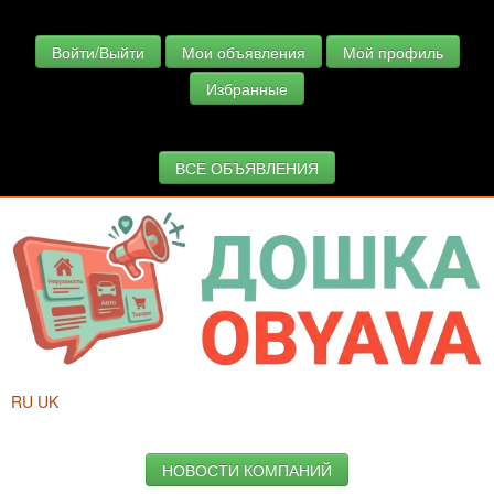
Войти/Выйти
Мои объявления
Мой профиль
Избранные
ВСЕ ОБЪЯВЛЕНИЯ
RU
UK
НОВОСТИ КОМПАНИЙ