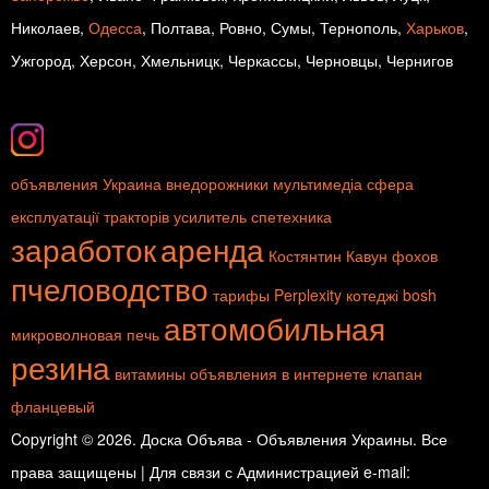
Николаев,
Одесса
, Полтава, Ровно, Сумы, Тернополь,
Харьков
,
Ужгород, Херсон, Хмельницк, Черкассы, Черновцы, Чернигов
объявления Украина
внедорожники
мультимедіа
сфера
експлуатації тракторів
усилитель
спетехника
заработок
аренда
Костянтин Кавун
фохов
пчеловодство
тарифы
Perplexity
котеджі
bosh
автомобильная
микроволновая печь
резина
витамины
объявления в интернете
клапан
фланцевый
Copyright © 2026. Доска Объява - Объявления Украины. Все
права защищены | Для связи с Администрацией e-mail: