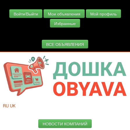
Войти/Выйти
Мои объявления
Мой профиль
Избранные
ВСЕ ОБЪЯВЛЕНИЯ
RU
UK
НОВОСТИ КОМПАНИЙ