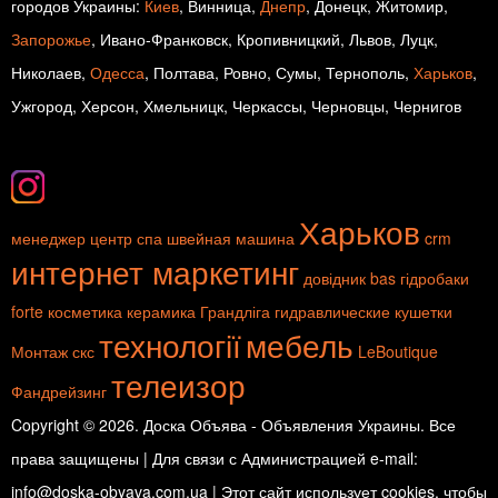
городов Украины:
Киев
, Винница,
Днепр
, Донецк, Житомир,
Запорожье
, Ивано-Франковск, Кропивницкий, Львов, Луцк,
Николаев,
Одесса
, Полтава, Ровно, Сумы, Тернополь,
Харьков
,
Ужгород, Херсон, Хмельницк, Черкассы, Черновцы, Чернигов
Харьков
менеджер
центр спа
швейная машина
crm
интернет маркетинг
довідник
bas
гідробаки
forte
косметика
керамика
Грандліга
гидравлические кушетки
технології
мебель
Монтаж скс
LeBoutique
телеизор
Фандрейзинг
Copyright © 2026. Доска Объява - Объявления Украины. Все
права защищены | Для связи с Администрацией e-mail:
info@doska-obyava.com.ua | Этот сайт использует cookies, чтобы