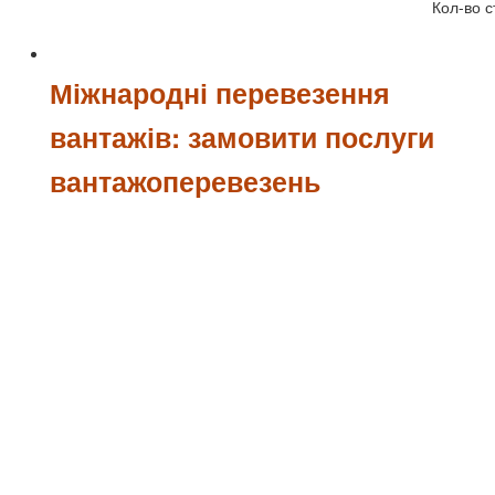
Кол-во с
Міжнародні перевезення
вантажів: замовити послуги
вантажоперевезень