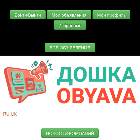
Войти/Выйти
Мои объявления
Мой профиль
Избранные
ВСЕ ОБЪЯВЛЕНИЯ
RU
UK
НОВОСТИ КОМПАНИЙ