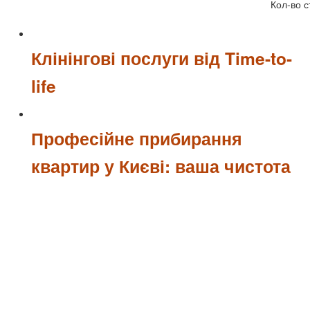
Кол-во с
Клінінгові послуги від Time-to-
life
Професійне прибирання
квартир у Києві: ваша чистота