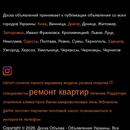
Доска объявлений принимает к публикации объявления со всех
городов Украины:
Киев
, Винница,
Днепр
, Донецк, Житомир,
Запорожье
, Ивано-Франковск, Кропивницкий, Львов, Луцк,
Николаев,
Одесса
, Полтава, Ровно, Сумы, Тернополь,
Харьков
,
Ужгород, Херсон, Хмельницк, Черкассы, Черновцы, Чернигов
canon
сонячні панелі
керамика
модель
резина
покупка
IT-
ремонт квартир
специалисты
лечение
Радіатори
опалення
климаттрон
банки
микроволновая печь
ledпанель
game
логотип
перчатки
тепловой насос
познакомиться в
интернете
телефон
Copyright © 2026. Доска Объява - Объявления Украины. Все