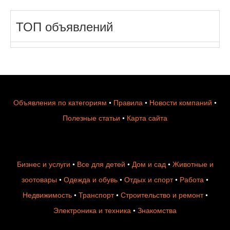
ТОП объявлений
Объявления по категориям
•
Правила
•
Новости компаний
•
Полезные статьи
•
Карта сайта
Бизнес и услуги
•
Все для детей
•
Дом и сад
•
Животные и
зоотовары
•
Одежда и обувь
•
Отдых и спорт
•
Работа
•
Недвижимость
•
Транспорт
•
Строительство и ремонт
•
Электроника и техника
•
Знакомства