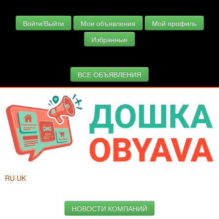
Войти/Выйти
Мои объявления
Мой профиль
Избранные
ВСЕ ОБЪЯВЛЕНИЯ
RU
UK
НОВОСТИ КОМПАНИЙ